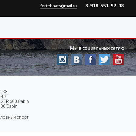
8-918-551-92-08
forteboats@mail.ru
Мы в социальных сетях:
O X3
 49
GER 600 Cabin
700 Cabin
ловный спорт