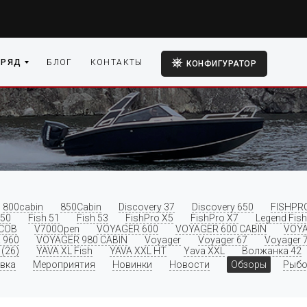
 РЯД
БЛОГ
КОНТАКТЫ
КОНФИГУРАТОР
800cabin
850Cabin
Discovery 37
Discovery 650
FISHPR
 50
Fish 51
Fish 53
FishPro X5
FishPro X7
Legend Fish
COB
V700Open
VOYAGER 600
VOYAGER 600 CABIN
VOYA
 960
VOYAGER 980 CABIN
Voyager
Voyager 67
Voyager 
(26)
YAVA XL Fish
YAVA XXL HT
Yava XXL
Волжанка 42
вка
Мероприятия
Новинки
Новости
Обзоры
Рыбо