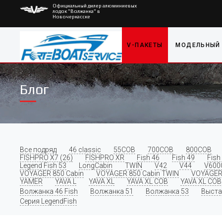
Официальный дилер алюминиевых
лодок "Волжанка" в
Новочеркасске
V-ПАКЕТЫ
МОДЕЛЬНЫЙ
Блог
Все подряд
46 classic
55COB
700COB
800COB
FISHPRO X7 (26)
FISHPRO XR
Fish 46
Fish 49
Fish
Legend Fish 53
LongCabin
TWIN
V42
V44
V600
VOYAGER 850 Cabin
VOYAGER 850 Cabin TWIN
VOYAGER
YAMER
YAVA L
YAVA XL
YAVA XL COB
YAVA XL COB 
Волжанка 46 Fish
Волжанка 51
Волжанка 53
Выста
Серия LegendFish