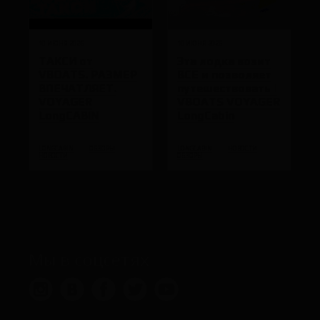
10 ИЮНЯ 2026
10 ИЮНЯ 2026
ТАКСИ от
Эта лодка возит
VBOATS. РАЗМЕР
ВСЕ и позволяет
ВПЕЧАТЛЯЕТ.
путешествовать |
VOYAGER
VBOATS VOYAGER
LongCABIN
LongCabin
LONGCABIN
ОБЗОРЫ
LONGCABIN
НОВОСТИ
НОВОСТИ
ОБЗОРЫ
Мы в соцсетях