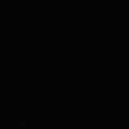
Узнайте больше о Волжанке
Настоящим подтверждаю, что я
ознакомлен и согласен с условиями