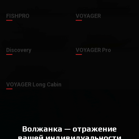
FISHPRO
VOYAGER
Discovery
VOYAGER Pro
VOYAGER Long Cabin
Волжанка — отражение
вашей индивидуальности