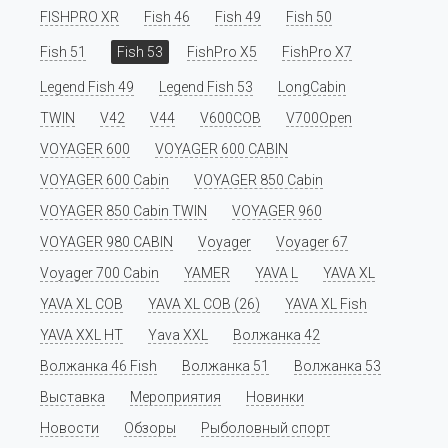
FISHPRO XR
Fish 46
Fish 49
Fish 50
Fish 51
Fish 53
FishPro X5
FishPro X7
Legend Fish 49
Legend Fish 53
LongCabin
TWIN
V42
V44
V600COB
V700Open
VOYAGER 600
VOYAGER 600 CABIN
VOYAGER 600 Cabin
VOYAGER 850 Cabin
VOYAGER 850 Cabin TWIN
VOYAGER 960
VOYAGER 980 CABIN
Voyager
Voyager 67
Voyager 700 Cabin
YAMER
YAVA L
YAVA XL
YAVA XL COB
YAVA XL COB (26)
YAVA XL Fish
YAVA XXL HT
Yava XXL
Волжанка 42
Волжанка 46 Fish
Волжанка 51
Волжанка 53
Выставка
Мероприятия
Новинки
Новости
Обзоры
Рыболовный спорт