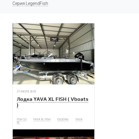
Серия LegendFish
21 ИЮЛЯ 2025
Лодка YAVA XL FISH ( Vboats
)
FISH 53
YAVA XL FISH
ОБЗОРЫ
YAVA
XL