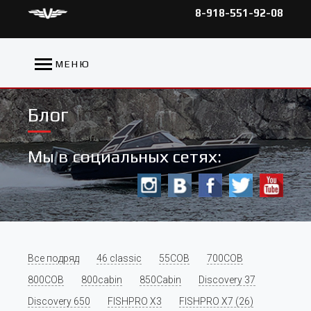
8-918-551-92-08
МЕНЮ
Блог
Мы в социальных сетях:
Все подряд
46 classic
55COB
700COB
800COB
800cabin
850Cabin
Discovery 37
Discovery 650
FISHPRO X3
FISHPRO X7 (26)