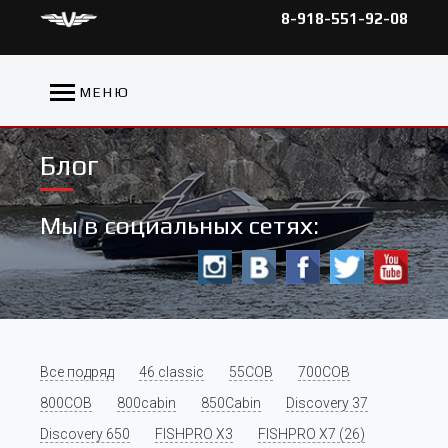
8-918-551-92-08
МЕНЮ
Блог
Мы в социальных сетях:
Все подряд
46 classic
55COB
700COB
800COB
800cabin
850Cabin
Discovery 37
Discovery 650
FISHPRO X3
FISHPRO X7 (26)