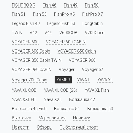
FISHPRO XR
Fish 46
Fish 49
Fish 50
Fish 51
Fish 53
FishPro X5
FishPro X7
Legend Fish 49
Legend Fish 53
LongCabin
TWIN
V42
V44
V600COB
V700Open
VOYAGER 600
VOYAGER 600 CABIN
VOYAGER 600 Cabin
VOYAGER 850 Cabin
VOYAGER 850 Cabin TWIN
VOYAGER 960
VOYAGER 980 CABIN
Voyager
Voyager 67
Voyager 700 Cabin
YAMER
YAVA L
YAVA XL
YAVA XL COB
YAVA XL COB (26)
YAVA XL Fish
YAVA XXL HT
Yava XXL
Волжанка 42
Волжанка 46 Fish
Волжанка 51
Волжанка 53
Выставка
Мероприятия
Новинки
Новости
Обзоры
Рыболовный спорт