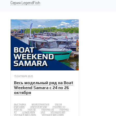
Серия LegendFish
15 ОКТЯБРЯ 2025
Весь модельный ряд на Boat
Weekend Samara с 24 по 26
октября
ВЫСТАВКА
МЕРОПРИЯТИЯ
55COB
850CABIN
DISCOVERY 650
FISHPRO X3
FISH 46
FISH 50
FISHPRO X5
FISHPRO
X7
LONGCABIN
V42
VOYAGER 600
VOYAGER 600 CABIN
VOYAGER 600 CABIN