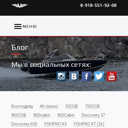
8-918-551-92-08
МЕНЮ
Блог
Мы в социальных сетях:
Все подряд
46 classic
55COB
700COB
800COB
800cabin
850Cabin
Discovery 37
Discovery 650
FISHPRO X3
FISHPRO X7 (26)