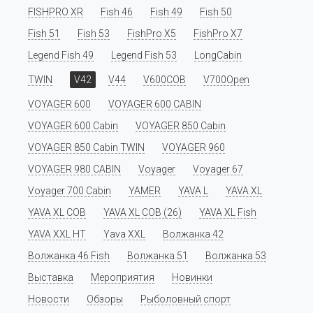
FISHPRO XR
Fish 46
Fish 49
Fish 50
Fish 51
Fish 53
FishPro X5
FishPro X7
Legend Fish 49
Legend Fish 53
LongCabin
TWIN
V42
V44
V600COB
V700Open
VOYAGER 600
VOYAGER 600 CABIN
VOYAGER 600 Cabin
VOYAGER 850 Cabin
VOYAGER 850 Cabin TWIN
VOYAGER 960
VOYAGER 980 CABIN
Voyager
Voyager 67
Voyager 700 Cabin
YAMER
YAVA L
YAVA XL
YAVA XL COB
YAVA XL COB (26)
YAVA XL Fish
YAVA XXL HT
Yava XXL
Волжанка 42
Волжанка 46 Fish
Волжанка 51
Волжанка 53
Выставка
Мероприятия
Новинки
Новости
Обзоры
Рыболовный спорт