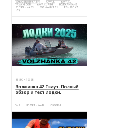
VOYAGER 850 CABIN
YAVA L
YAVA XL
YAVA XL COB
YAVA XL FISH
ВОЛЖАНКА 42
ВОЛЖАНКА 53
ВОЛЖАНКА 51
FISHPRO X7
(26)
15 ИЮНЯ 2025
Волжанка 42 Скаут. Полный
обзор и тест лодки.
V42
ВОЛЖАНКА 42
ОБЗОРЫ