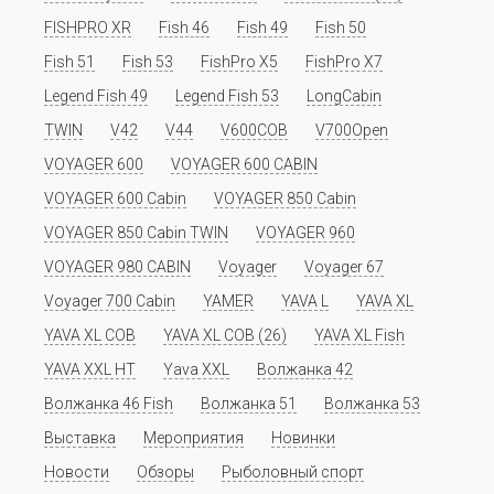
FISHPRO XR
Fish 46
Fish 49
Fish 50
Fish 51
Fish 53
FishPro X5
FishPro X7
Legend Fish 49
Legend Fish 53
LongCabin
TWIN
V42
V44
V600COB
V700Open
VOYAGER 600
VOYAGER 600 CABIN
VOYAGER 600 Cabin
VOYAGER 850 Cabin
VOYAGER 850 Cabin TWIN
VOYAGER 960
VOYAGER 980 CABIN
Voyager
Voyager 67
Voyager 700 Cabin
YAMER
YAVA L
YAVA XL
YAVA XL COB
YAVA XL COB (26)
YAVA XL Fish
YAVA XXL HT
Yava XXL
Волжанка 42
Волжанка 46 Fish
Волжанка 51
Волжанка 53
Выставка
Мероприятия
Новинки
Новости
Обзоры
Рыболовный спорт