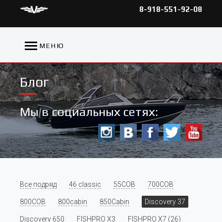
8-918-551-92-08
МЕНЮ
Блог
Мы в социальных сетях:
Все подряд
46 classic
55COB
700COB
800COB
800cabin
850Cabin
Discovery 37
Discovery 650
FISHPRO X3
FISHPRO X7 (26)